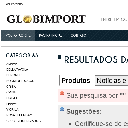
Ver carrinho
ENTRE EM C
VOLTAR AO SITE
PÁGINA INICIAL
CONTATO
CATEGORIAS
RESULTADOS DA
AMBEV
BELLA TAVOLA
BERGNER
Produtos
Notícias e
BORMIOLI ROCCO
CRISA
CRISAL
Sua pesquisa por
""
DIAGEO
LIBBEY
VICRILA
Sugestões:
ROYAL LEERDAM
CLUBES LICENCIADOS
Certifique-se de 