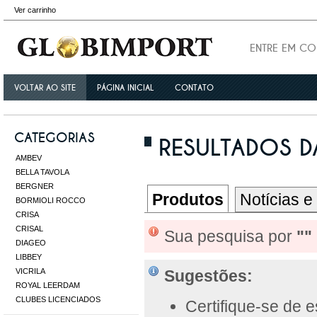
Ver carrinho
ENTRE EM C
VOLTAR AO SITE
PÁGINA INICIAL
CONTATO
CATEGORIAS
RESULTADOS DA
AMBEV
BELLA TAVOLA
BERGNER
Produtos
Notícias e
BORMIOLI ROCCO
CRISA
CRISAL
Sua pesquisa por
""
DIAGEO
LIBBEY
VICRILA
Sugestões:
ROYAL LEERDAM
CLUBES LICENCIADOS
Certifique-se de 