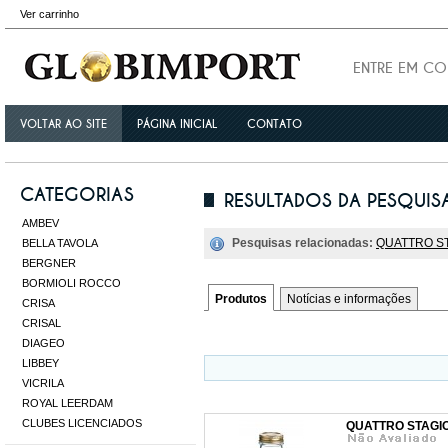
Ver carrinho
ENTRE EM C
VOLTAR AO SITE
PÁGINA INICIAL
CONTATO
CATEGORIAS
RESULTADOS DA PESQUISA
AMBEV
Pesquisas relacionadas:
QUATTRO S
BELLA TAVOLA
BERGNER
BORMIOLI ROCCO
Produtos
Notícias e informações
CRISA
CRISAL
DIAGEO
LIBBEY
VICRILA
ROYAL LEERDAM
CLUBES LICENCIADOS
QUATTRO STAGIO