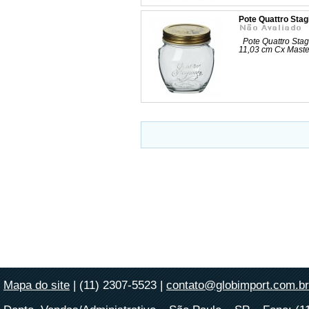
Pote Quattro Sta
Pote Quattro Stag
11,03 cm Cx Mast
Mapa do site
| (11) 2307-5523 |
contato@globimport.com.br