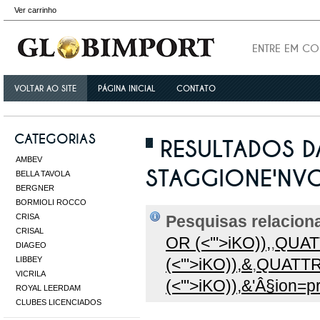
Ver carrinho
ENTRE EM C
VOLTAR AO SITE
PÁGINA INICIAL
CONTATO
CATEGORIAS
RESULTADOS D
AMBEV
STAGGIONE'NVOP
BELLA TAVOLA
BERGNER
BORMIOLI ROCCO
CRISA
Pesquisas relacion
CRISAL
OR (<'">iKO)),
,
QUAT
DIAGEO
LIBBEY
(<'">iKO)),&
,
QUATTR
VICRILA
(<'">iKO)),&'Â§ion=p
ROYAL LEERDAM
CLUBES LICENCIADOS