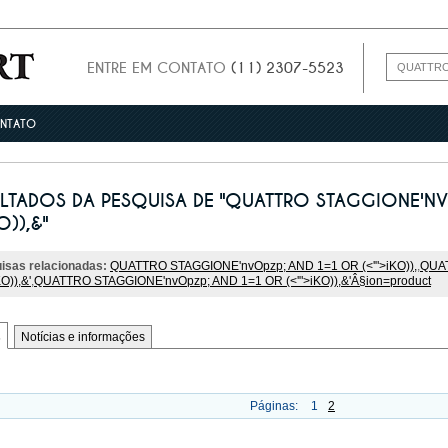
ENTRE EM CONTATO
(11) 2307-5523
NTATO
LTADOS DA PESQUISA DE "QUATTRO STAGGIONE'N
O)),&"
isas relacionadas:
QUATTRO STAGGIONE'nvOpzp; AND 1=1 OR (<'">iKO)),
,
QUAT
KO)),&'
,
QUATTRO STAGGIONE'nvOpzp; AND 1=1 OR (<'">iKO)),&'Â§ion=product
s
Notícias e informações
Páginas:
1
2