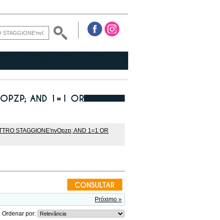
VOPZP; AND 1=1 OR
TRO STAGGIONE'nvOpzp; AND 1=1 OR
Próximo »
Ordenar por: