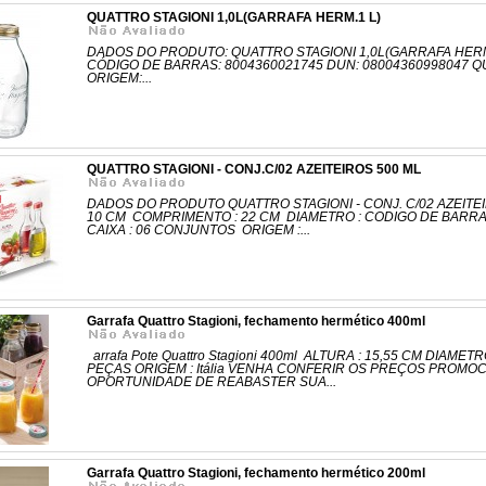
QUATTRO STAGIONI 1,0L(GARRAFA HERM.1 L)
DADOS DO PRODUTO: QUATTRO STAGIONI 1,0L(GARRAFA HERM.
CÓDIGO DE BARRAS: 8004360021745 DUN: 08004360998047 Q
ORIGEM:...
QUATTRO STAGIONI - CONJ.C/02 AZEITEIROS 500 ML
DADOS DO PRODUTO QUATTRO STAGIONI - CONJ. C/02 AZEITEI
10 CM COMPRIMENTO : 22 CM DIAMETRO : CODIGO DE BARRA
CAIXA : 06 CONJUNTOS ORIGEM :...
Garrafa Quattro Stagioni, fechamento hermético 400ml
arrafa Pote Quattro Stagioni 400ml ALTURA : 15,55 CM DIAMET
PEÇAS ORIGEM : Itália VENHA CONFERIR OS PREÇOS PROMO
OPORTUNIDADE DE REABASTER SUA...
Garrafa Quattro Stagioni, fechamento hermético 200ml