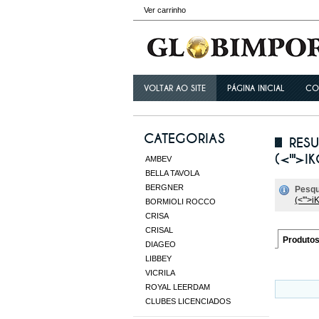
Ver carrinho
VOLTAR AO SITE
PÁGINA INICIAL
CO
CATEGORIAS
RESU
(<'">IK
AMBEV
BELLA TAVOLA
BERGNER
Pesqu
(<'">i
BORMIOLI ROCCO
CRISA
CRISAL
Produto
DIAGEO
LIBBEY
VICRILA
ROYAL LEERDAM
CLUBES LICENCIADOS