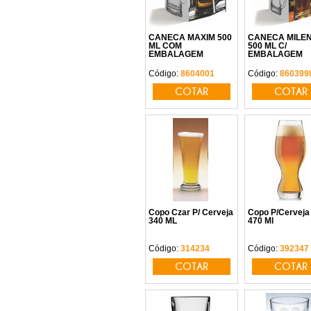
CANECA MAXIM 500
CANECA MILE
ML COM
500 ML C/
EMBALAGEM
EMBALAGEM
Código:
8604001
Código:
860399
COTAR
COTAR
Copo Czar P/ Cerveja
Copo P/Cerveja 
340 ML
470 Ml
Código:
314234
Código:
392347
COTAR
COTAR