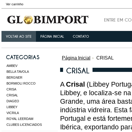
Ver carrinho
ENTRE EM C
VOLTAR AO SITE
PÁGINA INICIAL
CONTATO
CATEGORIAS
Página Inicial
CRISAL
AMBEV
CRISAL
BELLA TAVOLA
BERGNER
A
Crisal
(Libbey Portugal
BORMIOLI ROCCO
CRISA
Libbey, e localiza-se n
CRISAL
Grande, uma área bast
DIAGEO
LIBBEY
indústria vidreira. Esta
VICRILA
Portugal e está fortem
ROYAL LEERDAM
CLUBES LICENCIADOS
Ibérica, exportando pa