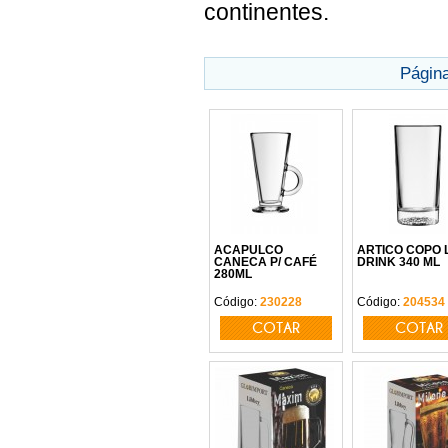
continentes.
Págin
ACAPULCO
ARTICO COPO 
CANECA P/ CAFÉ
DRINK 340 ML
280ML
Código:
230228
Código:
204534
COTAR
COTAR